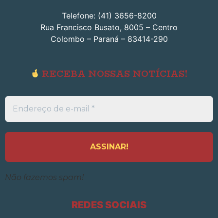
Telefone: (41) 3656-8200
Rua Francisco Busato, 8005 – Centro
Colombo – Paraná – 83414-290
RECEBA NOSSAS NOTÍCIAS!
Endereço
de
e-
mail
*
Não fazemos spam!
REDES SOCIAIS