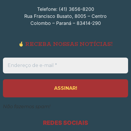
Telefone: (41) 3656-8200
Rua Francisco Busato, 8005 – Centro
Colombo – Paraná – 83414-290
RECEBA NOSSAS NOTÍCIAS!
Endereço
de
e-
mail
*
Não fazemos spam!
REDES SOCIAIS