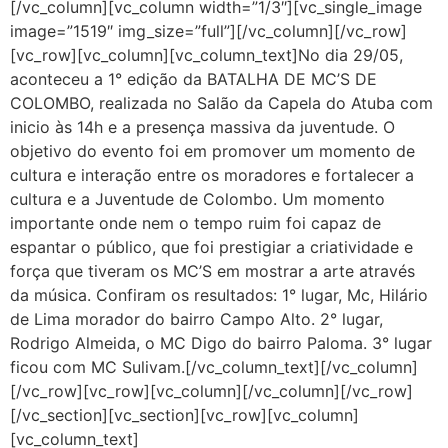
[/vc_column][vc_column width=”1/3″][vc_single_image
image=”1519″ img_size=”full”][/vc_column][/vc_row]
[vc_row][vc_column][vc_column_text]No dia 29/05,
aconteceu a 1° edição da BATALHA DE MC’S DE
COLOMBO, realizada no Salão da Capela do Atuba com
inicio às 14h e a presença massiva da juventude. O
objetivo do evento foi em promover um momento de
cultura e interação entre os moradores e fortalecer a
cultura e a Juventude de Colombo. Um momento
importante onde nem o tempo ruim foi capaz de
espantar o público, que foi prestigiar a criatividade e
força que tiveram os MC’S em mostrar a arte através
da música. Confiram os resultados: 1° lugar, Mc, Hilário
de Lima morador do bairro Campo Alto. 2° lugar,
Rodrigo Almeida, o MC Digo do bairro Paloma. 3° lugar
ficou com MC Sulivam.[/vc_column_text][/vc_column]
[/vc_row][vc_row][vc_column][/vc_column][/vc_row]
[/vc_section][vc_section][vc_row][vc_column]
[vc_column_text]