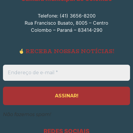
Telefone: (41) 3656-8200
Rua Francisco Busato, 8005 – Centro
Colombo – Paraná – 83414-290
RECEBA NOSSAS NOTÍCIAS!
Endereço
de
e-
mail
*
Não fazemos spam!
REDES SOCIAIS