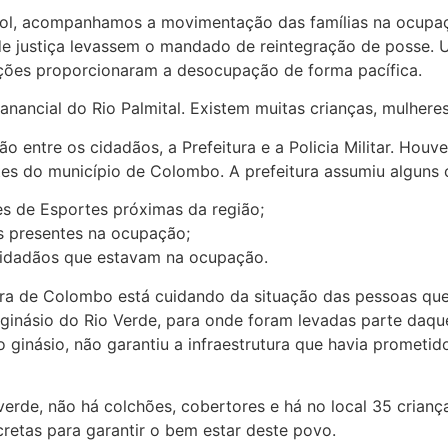
sol, acompanhamos a movimentação das famílias na ocupaç
s de justiça levassem o mandado de reintegração de posse.
ações proporcionaram a desocupação de forma pacífica.
ancial do Rio Palmital. Existem muitas crianças, mulheres
o entre os cidadãos, a Prefeitura e a Policia Militar. Houv
tes do município de Colombo. A prefeitura assumiu alguns
es de Esportes próximas da região;
s presentes na ocupação;
cidadãos que estavam na ocupação.
ura de Colombo está cuidando da situação das pessoas que
o ginásio do Rio Verde, para onde foram levadas parte daq
 ginásio, não garantiu a infraestrutura que havia prometid
verde, não há colchões, cobertores e há no local 35 crianç
etas para garantir o bem estar deste povo.