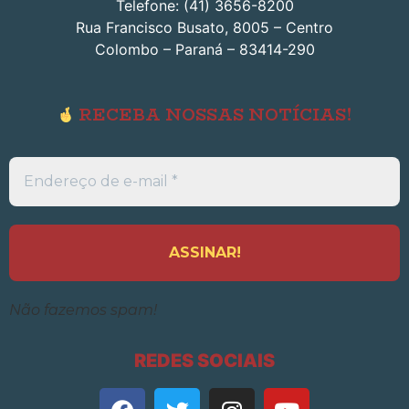
Telefone: (41) 3656-8200
Rua Francisco Busato, 8005 – Centro
Colombo – Paraná – 83414-290
RECEBA NOSSAS NOTÍCIAS!
Endereço
de
e-
mail
*
Não fazemos spam!
REDES SOCIAIS