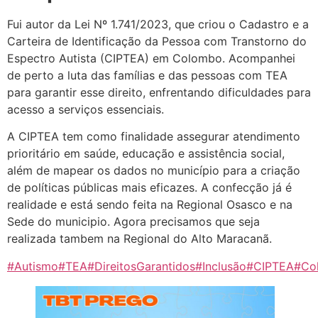
Fui autor da Lei Nº 1.741/2023, que criou o Cadastro e a
Carteira de Identificação da Pessoa com Transtorno do
Espectro Autista (CIPTEA) em Colombo. Acompanhei
de perto a luta das famílias e das pessoas com TEA
para garantir esse direito, enfrentando dificuldades para
acesso a serviços essenciais.
A CIPTEA tem como finalidade assegurar atendimento
prioritário em saúde, educação e assistência social,
além de mapear os dados no município para a criação
de políticas públicas mais eficazes. A confecção já é
realidade e está sendo feita na Regional Osasco e na
Sede do municipio. Agora precisamos que seja
realizada tambem na Regional do Alto Maracanã.
#Autismo
#TEA
#DireitosGarantidos
#Inclusão
#CIPTEA
#Co