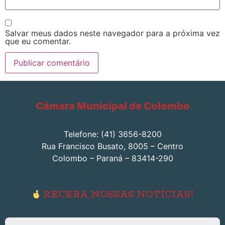
Salvar meus dados neste navegador para a próxima vez
que eu comentar.
Câmara Municipal de Colombo
Telefone: (41) 3656-8200
Rua Francisco Busato, 8005 – Centro
Colombo – Paraná – 83414-290
RECEBA NOSSAS NOTÍCIAS!
Endereço