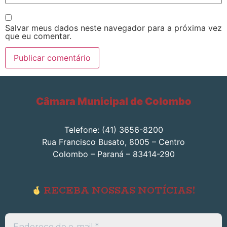
Salvar meus dados neste navegador para a próxima vez
que eu comentar.
Câmara Municipal de Colombo
Telefone: (41) 3656-8200
Rua Francisco Busato, 8005 – Centro
Colombo – Paraná – 83414-290
RECEBA NOSSAS NOTÍCIAS!
Endereço