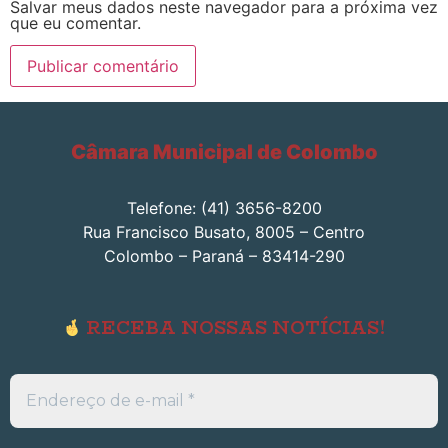
Salvar meus dados neste navegador para a próxima vez
que eu comentar.
Câmara Municipal de Colombo
Telefone: (41) 3656-8200
Rua Francisco Busato, 8005 – Centro
Colombo – Paraná – 83414-290
RECEBA NOSSAS NOTÍCIAS!
Endereço
de
e-
mail