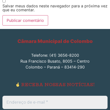
Salvar meus dados neste navegador para a próxima vez
que eu comentar.
Câmara Municipal de Colombo
Telefone: (41) 3656-8200
Rua Francisco Busato, 8005 – Centro
Colombo – Paraná – 83414-290
RECEBA NOSSAS NOTÍCIAS!
Endereço
de
e-