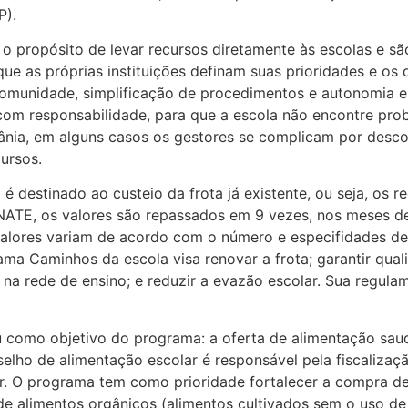
P).
 propósito de levar recursos diretamente às escolas e sã
e as próprias instituições definam suas prioridades e os 
 comunidade, simplificação de procedimentos e autonomia e
com responsabilidade, para que a escola não encontre prob
ânia, em alguns casos os gestores se complicam por desc
ursos.
é destinado ao custeio da frota já existente, ou seja, os
 PNATE, os valores são repassados em 9 vezes, nos meses
valores variam de acordo com o número e especifidades de
ma Caminhos da escola visa renovar a frota; garantir qual
na rede de ensino; e reduzir a evazão escolar. Sua regula
 como objetivo do programa: a oferta de alimentação saud
elho de alimentação escolar é responsável pela fiscalizaç
. O programa tem como prioridade fortalecer a compra de 
e alimentos orgânicos (alimentos cultivados sem o uso de