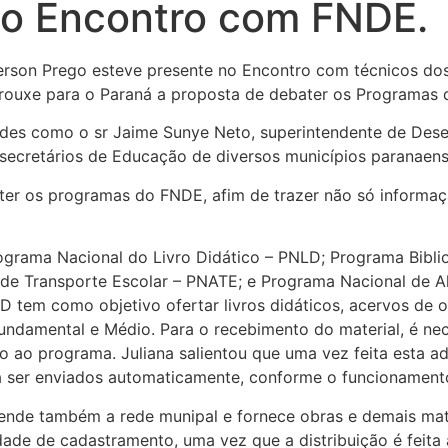
no Encontro com FNDE.
erson Prego esteve presente no Encontro com técnicos do
ouxe para o Paraná a proposta de debater os Programas 
des como o sr Jaime Sunye Neto, superintendente de Dese
secretários de Educação de diversos municípios paranaense
ater os programas do FNDE, afim de trazer não só informa
ograma Nacional do Livro Didático – PNLD; Programa Bibli
 de Transporte Escolar – PNATE; e Programa Nacional de A
D tem como objetivo ofertar livros didáticos, acervos de o
Fundamental e Médio. Para o recebimento do material, é ne
 ao programa. Juliana salientou que uma vez feita esta a
 a ser enviados automaticamente, conforme o funcionamen
ende também a rede munipal e fornece obras e demais mat
ade de cadastramento, uma vez que a distribuição é feita 