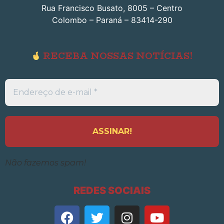
Rua Francisco Busato, 8005 – Centro
Colombo – Paraná – 83414-290
RECEBA NOSSAS NOTÍCIAS!
Endereço
de
e-
mail
*
Não fazemos spam!
REDES SOCIAIS