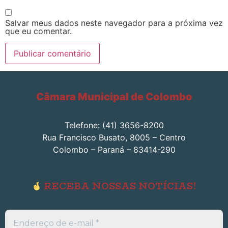
Salvar meus dados neste navegador para a próxima vez
que eu comentar.
Câmara Municipal de Colombo
Telefone: (41) 3656-8200
Rua Francisco Busato, 8005 – Centro
Colombo – Paraná – 83414-290
RECEBA NOSSAS NOTÍCIAS!
Endereço
de