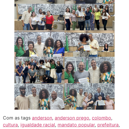
Com as tags
anderson
,
anderson prego
,
colombo
,
cultura
,
igualdade racial
,
mandato popular
,
prefeitura
,