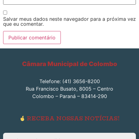
Salvar meus dados neste navegador para a próxima vez
que eu comentar.
Câmara Municipal de Colombo
Telefone: (41) 3656-8200
Rua Francisco Busato, 8005 – Centro
Colombo – Paraná – 83414-290
RECEBA NOSSAS NOTÍCIAS!
Endereço