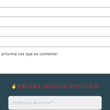
 próxima vez que eu comentar.
RECEBA NOSSAS NOTÍCIAS!
Endereço
de
e-