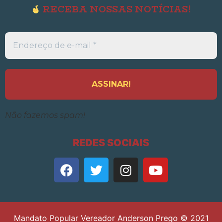
RECEBA NOSSAS NOTÍCIAS!
Endereço
de
e-
mail
*
Não fazemos spam!
REDES SOCIAIS
Mandato Popular Vereador Anderson Prego © 2021