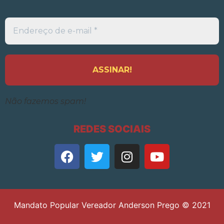
Endereço
de
e-
mail
*
Não fazemos spam!
REDES SOCIAIS
Mandato Popular Vereador Anderson Prego © 2021