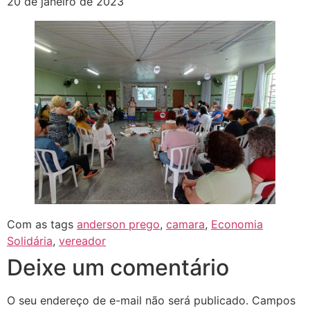
20 de janeiro de 2023
Com as tags
anderson prego
,
camara
,
Economia
Solidária
,
vereador
Deixe um comentário
O seu endereço de e-mail não será publicado.
Campos