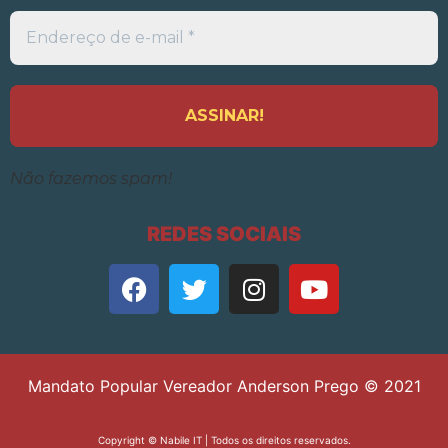
Endereço
de
e-
mail
*
Não fazemos spam!
REDES SOCIAIS
Mandato Popular Vereador Anderson Prego © 2021
Copyright ©
Nabile IT
| Todos os direitos reservados.