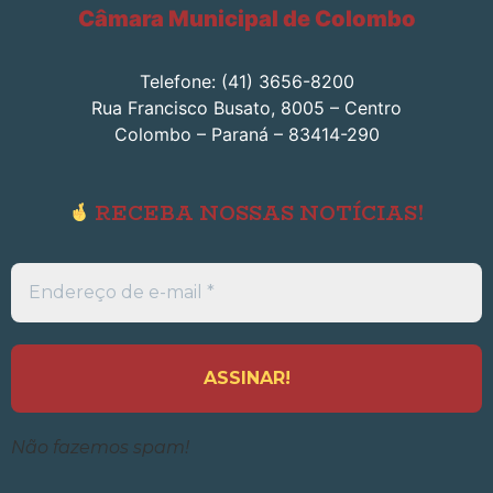
Câmara Municipal de Colombo
Telefone: (41) 3656-8200
Rua Francisco Busato, 8005 – Centro
Colombo – Paraná – 83414-290
RECEBA NOSSAS NOTÍCIAS!
Endereço
de
e-
mail
*
Não fazemos spam!