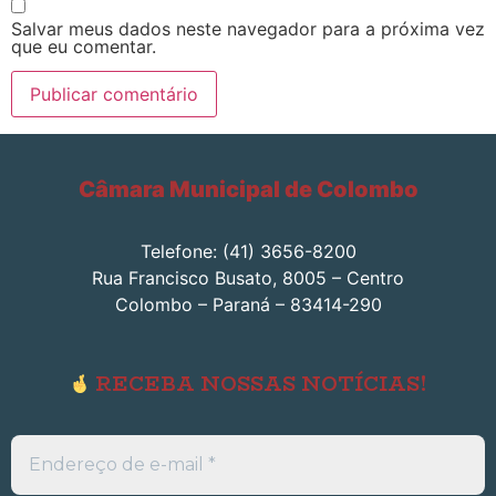
Salvar meus dados neste navegador para a próxima vez
que eu comentar.
Câmara Municipal de Colombo
Telefone: (41) 3656-8200
Rua Francisco Busato, 8005 – Centro
Colombo – Paraná – 83414-290
RECEBA NOSSAS NOTÍCIAS!
Endereço
de
e-