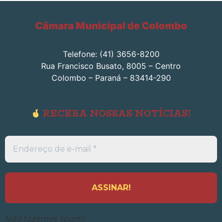
Câmara Municipal de Colombo
Telefone: (41) 3656-8200
Rua Francisco Busato, 8005 – Centro
Colombo – Paraná – 83414-290
RECEBA NOSSAS NOTÍCIAS!
Endereço
de
e-
mail
*
Não fazemos spam!