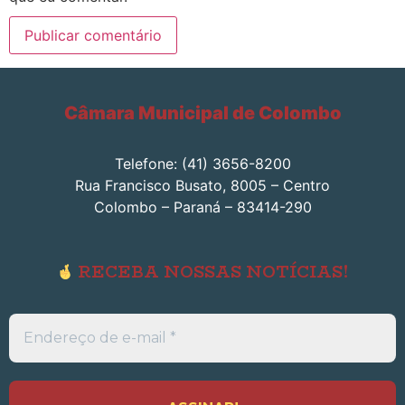
Câmara Municipal de Colombo
Telefone: (41) 3656-8200
Rua Francisco Busato, 8005 – Centro
Colombo – Paraná – 83414-290
RECEBA NOSSAS NOTÍCIAS!
Endereço
de
e-
mail
*